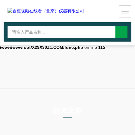
Warning
: mkdir(): No space left on device in
/www/wwwroot/X29X30Z1.COM/func.php
on line
127
Warning
:
file_put_contents(./cachefile_yuan/qhdybl.com/cache/31/84378/3f6b7.h
failed to open stream: No such file or directory in
/www/wwwroot/X29X30Z1.COM/func.php
on line
115
技术文章
TECHNICAL ARTICLES