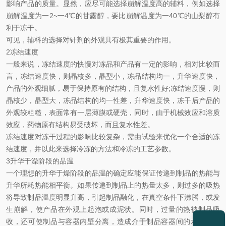
影响产品的质量。显然，应尽可能选择崩解温度高的辅料，例如选择
崩解温度为一2~一4℃的甘露醇，要比崩解温度为一40℃的山梨醇有
利于冻干。
可见，辅料的选择对针剂的外观具有极其重要的作用。
2冻结速度
一般来说，冻结速度的快慢对冻品和产品有一定的影响，相对比较而
言，冻结速度快，则晶核多，晶型小，冻品结构均一，升华速度快，
产品的外观细腻，易于保持原有的结构，且复水性好;冻结速度慢，则
晶核少，晶型大，冻品结构的均一性差，升华速度快，冻干后产品的
外观较粗糙，表面常有一层薄膜或硬壳，同时，由于机械效应和溶质
效应，药物原有结构易受破坏，而且复水性差。
冻结速度对冻干过程的影响比较复杂，需由试验来优化一个合适的冻
结速度，并以此来选择冷冻的方法和冷冻的工艺参数。
3升华干澡阶段的品温
一个理想的升华于燥阶段的品温的确定应能保证传递到制品的热能与
升华所耗热能相平衡。如果传递到制品上的热量太多，则过多的吸热
将导致制品温度明显升高，引起制品融化，在真空条件下沸腾，或发
生崩解，使产品在外观上起泡或成泥状。同时，过量的热被制品吸
收，还可使制品与容器内壁分离，造成介于制品容器间的水燕汽积