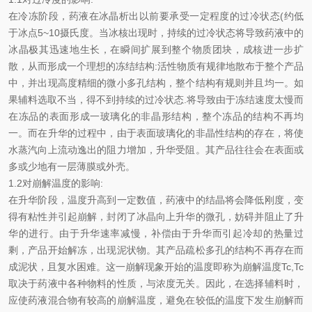
在冷冻阶段，药液在冰晶析出以前要承受一定程度的过冷状态(约低
于冰点5~10摄氏度。当冰核出现时，持续的过冷状态将导致药液中的
冰晶极其迅速地生长，在瞬间扩展到整个物质团块，成核进一步扩
散，从而形成一个理想的冻结结构:活性物质有规律地散布于整个产品
中，并出现高度精细的微小多孔结构，整个结构有规则并且均一。如
果辅料选取不当，得不到持续的过冷状态.将导致由于冻结速度太慢而
在冻品的表面形成一玻璃化的非晶形结构，整个冻品的结构不再均
一。而在升华的过程中，由于表面玻璃化的非晶性结构的存在，将使
水蒸汽向上流动逸出的阻力增加，升华受阻。其产品往往会在表面或
多或少地有一层薄膜或外壳。
1.2对崩解温度的影响:
在升华阶段，温度升高到一定数值，药液中的结晶将会降低刚度，变
得有粘性并引起崩解，封闭了冰晶向上升华的微孔，妨碍并阻止了升
华的进行。由于升华速率减慢，补偿由于升华而引起冷却的热量过
剩，产品开始解冻，出现泥状物。其产品疏松多孔的结构不再存在而
成泥状，且复水困难。这一崩解现象开始的温度即称为崩解温度Tc,Tc
取决于药液中各种物料的性质，与浓度无关。因此，在选择辅料时，
应使药液混合物有较高的崩解温度，避免在较低的温度下发生崩解而