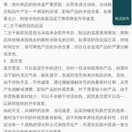
累，使向制品的热传递严重受阻，从而形成冷冻核。冷冻核溶化后将
在制品中产生一个潮湿的区域，影响产品的水份含量。如果传递的热
量太少，则使冰块的表面温度下降而降低升华速度。
电话咨询
4二次干燥阶段的品温
二次干燥阶段是指当冰晶体全部升华后，制品的温度逐渐增加，将制
品块状物表面残余的吸附水除去的过程。如果该阶段品温过高，持续
时间过长，虽可降低产品的水份含量，但往往会造成产品的严重分解
或变色。
5、真空度
真空度高，可以促进升华的进行。但对一些冰块较厚的产品，则需向
冻干箱内充注气体，破坏真空，形成对流导热来向制品供热。否则，
由于供热不足，升华减缓，通过搁板接触传导的热量相对过剩，从而
产生崩解或沸腾，影响产品的外观质量。对于厚度较小的产品，由于
所需热量相对较少，可以不依赖于对流传热，因而真空度可以高一，
以获得较快的升华速度。
由此可见，从辅料的选择、冻结速度、品温的确定到真空度的选择，
都对冻干针剂的外观质量有影响。由于药物本身性质的多样性，目前
还没有一个成熟的理论和公式来指导生产，尚需在实践中摸索一套合
适的冻干曲线来保证产品的质量。