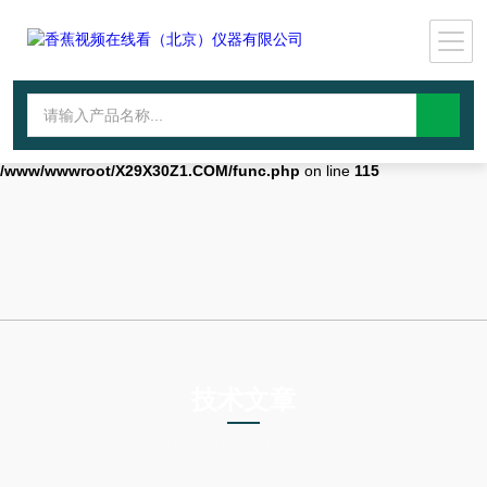
Warning
: mkdir(): No space left on device in
/www/wwwroot/X29X30Z1.COM/func.php
on line
127
Warning
:
file_put_contents(./cachefile_yuan/qhdybl.com/cache/fb/b826c/67459.h
failed to open stream: No such file or directory in
/www/wwwroot/X29X30Z1.COM/func.php
on line
115
技术文章
TECHNICAL ARTICLES