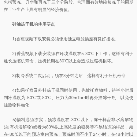
包括预冻、升华和再冻干三个分阶段。合理而有效地缩短冻干的周期
在工业生产上具有明显的经济价值。
硅油冻干机
的使用要点
1)香蕉视频下载安装必须使用独立电源插座有良好接地。
2)香蕉视频下载安装须在环境温度在5-30℃下工作，这样有利于
延长压缩机寿命，压机长期在30℃以上会造成压缩机损坏。
3)制冷系统二次启动，须在3分钟之后，这样有利于压机寿命
4)如果托盘及外挂冻干瓶同时使用，先放托盘物料，待半小时后
制冷温度为-50℃或-80℃、压力为30mTorr时再外挂冻干瓶，以免使
挂瓶物料融化
5)物料必须冻实，预冻温度在-30℃以下，冻干样品非水溶解物
(如有机溶解物)或者为80%以上高浓度的糖类等不易结冻的样品，须
在-80℃以下的预冻室内预冻，预冻时间不小于24小时，在48小时以