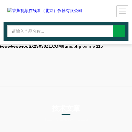
Warning
: mkdir(): No space left on device in
/www/wwwroot/X29X30Z1.COM/func.php
on line
127
Warning
:
file_put_contents(./cachefile_yuan/qhdybl.com/cache/a2/c4d2a/ee210.
failed to open stream: No such file or directory in
/www/wwwroot/X29X30Z1.COM/func.php
on line
115
技术文章
TECHNICAL ARTICLES