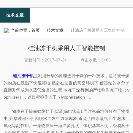
技术文章
当前位置：
首页
技术文章
硅油冻干机采用人工智能控制
硅油冻干机采用人工智能控制
更新时间：2017-07-24
点击次数：3406
硅油冻干机
是利用升华的原理进行干燥的一种技术，是将被干燥
的物质在低温下快速冻结,然后在适当的真空环境下,使冻结的水分子
直接升华成为水蒸气逸出的过程.冷冻干燥得到的产物称作冻干物（ly
ophilizer），该过程称作冻干（lyophilization）。
物质在干燥前始终处于低温(冻结状态),同时冰晶均匀分布于物质
中,升华过程不会因脱水而发生浓缩现象,避免了由水蒸气产生泡沫、
氧化等副作用。干燥物质呈干海绵多孔状，体积基本不变，极易溶于
水而恢复原状。在zui大程度上防止干燥物质的理化和生物学方面的变