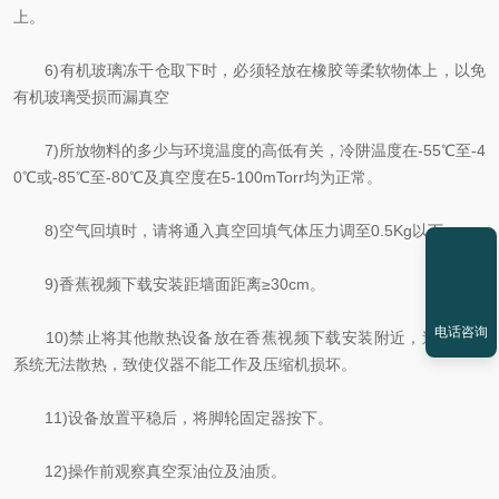
上。
6)有机玻璃冻干仓取下时，必须轻放在橡胶等柔软物体上，以免
有机玻璃受损而漏真空
7)所放物料的多少与环境温度的高低有关，冷阱温度在-55℃至-4
0℃或-85℃至-80℃及真空度在5-100mTorr均为正常。
8)空气回填时，请将通入真空回填气体压力调至0.5Kg以下。
9)香蕉视频下载安装距墙面距离≥30cm。
电话咨询
10)禁止将其他散热设备放在香蕉视频下载安装附近，造成制冷
系统无法散热，致使仪器不能工作及压缩机损坏。
11)设备放置平稳后，将脚轮固定器按下。
12)操作前观察真空泵油位及油质。