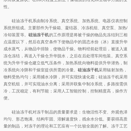
性。
硅油冻干机系由制冷系统、真空系统、加热系统、电器仪表控制
系统所组成。主要部件为干燥箱、凝结器、冷冻机组、真空泵、加热/
冷却装置等。
硅油冻干机
的工作原理是将被干燥的物品先冻结到三相
点温度以下，然后在真空条件下使物品中的固态水份（冰）直接升华
成水蒸气，从物品中排除，使物品干燥。物料经前处理后，被送入速
冻仓冻结，再送入干燥仓升华脱水，之后在后处理车间包装。真空系
统为升华干燥仓建立低气压条件，加热系统向物料提供升华潜热，制
冷系统向冷阱和干燥室提供所需的冷量。
硅油冻干机
采用辐射加热，
物料受热均匀；采用捕水冷阱，并可实现快速化霜；硅油冻干机采用
真空机组，并可实现油水分离；采用并联集中制冷系统，多路按需供
冷，工况稳定，有利节能；采用人工智能控制，控制精度高，操作方
便。
硅油冻干机对冻干制品的质量要求是：生物活性不变、外观色泽
均匀、形态饱满、结构牢固、溶解速度快，残余水分低。要获得高质
量的制品，对冻干的理论和工艺应有一个比较全面的了解。冻干工艺