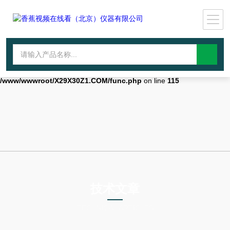
Warning
: mkdir(): No space left on device in
/www/wwwroot/X29X30Z1.COM/func.php
on line
127
Warning
:
file_put_contents(./cachefile_yuan/qhdybl.com/cache/af/b9a67/1db26.h
failed to open stream: No such file or directory in
/www/wwwroot/X29X30Z1.COM/func.php
on line
115
技术文章
TECHNICAL ARTICLES