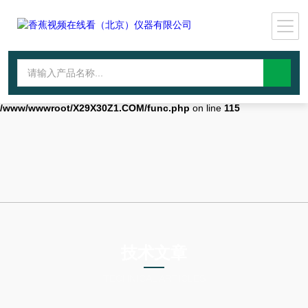
Warning
: mkdir(): No space left on device in
/www/wwwroot/X29X30Z1.COM/func.php
on line
127
Warning
:
file_put_contents(./cachefile_yuan/qhdybl.com/cache/3d/0c348/69d1e.
failed to open stream: No such file or directory in
/www/wwwroot/X29X30Z1.COM/func.php
on line
115
技术文章
TECHNICAL ARTICLES