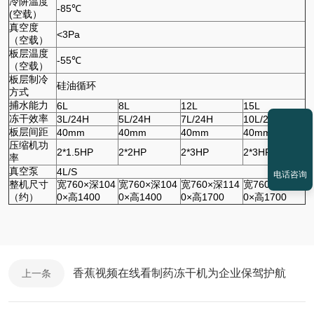
冷阱温度
-85℃
(空载）
真空度
<3Pa
（空载）
板层温度
-55℃
（空载）
板层制冷
硅油循环
方式
捕水能力
6L
8L
12L
15L
冻干效率
3L/24H
5L/24H
7L/24H
10L/24H
板层间距
40mm
40mm
40mm
40mm
压缩机功
2*1.5HP
2*2HP
2*3HP
2*3HP
率
真空泵
4L/S
电话咨询
整机尺寸
宽760×深104
宽760×深104
宽760×深114
宽760×深114
（约）
0×高1400
0×高1400
0×高1700
0×高1700
香蕉视频在线看制药冻干机为企业保驾护航
上一条