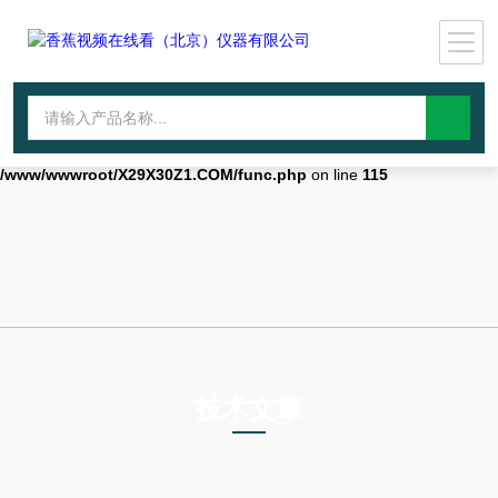
Warning
: mkdir(): No space left on device in
/www/wwwroot/X29X30Z1.COM/func.php
on line
127
Warning
:
file_put_contents(./cachefile_yuan/qhdybl.com/cache/15/c3375/bce1d.
failed to open stream: No such file or directory in
/www/wwwroot/X29X30Z1.COM/func.php
on line
115
技术文章
TECHNICAL ARTICLES