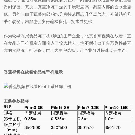
得到保留。其次，真空冷冻干燥的干燥程度高，蔬菜内部的含水量更
低。另外，由于蔬菜内部的水分直接从固态升华成气态，外部结构几
乎不改变，内部也会变得疏松多孔，复水性更强。
作为较早布局食品冻干机领域的生产企业，北京香蕉视频在线看一直
在食品冻干机研发方面投入了较大精力，也不断推出了多系列性能可
靠的食品冻干机设备，供广大用户选择，让企业可以快速展开生产。
香蕉视频在线看食品冻干机展示
主要参数指标
型号
Pilot3-6E
Pilot5-8E
Pilot7-12E
Pilot10-15E
规格
固定板层
固定板层
固定板层
固定板层
冻干面积
0.35㎡
0.525㎡
0.8㎡
1.0㎡
板层尺寸
350*500
350*500
350*570
350*570
（mm）