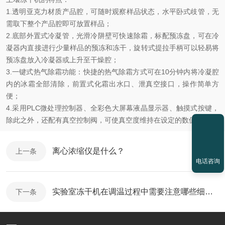
1.透明亚克力材质产品腔，可随时观察样品状态，水平卧式歧管，无
需取下整个产品腔即可放置样品；
2.底部外置式冷凝管，光滑冷阱壁可快速除霜，标配预冻盘，可在冷
凝器内直接进行少量样品的预冻和冻干，旋转式提拉手柄可以轻易将
预冻盘放入冷凝器或上升至干燥腔；
3.一键式热气除霜功能：快捷的热气除霜方式可在10分钟内将冷凝腔
内的冰霜全部清除，前置式化霜出水口、泄真空接口，操作简单方
便；
4.采用PLC微处理控制器、全彩色大屏幕液晶显示器、触摸式按键，
除此之外，还配有真空控制阀，可使真空度维持在设定的数值。
离心浓缩仪是什么？
上一条
电话咨询
实验室冻干机在调温过程中需要注意哪些细节问题
下一条