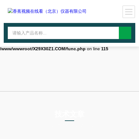
Warning
: mkdir(): No space left on device in
/www/wwwroot/X29X30Z1.COM/func.php
on line
127
Warning
:
file_put_contents(./cachefile_yuan/qhdybl.com/cache/3d/a7bdb/35b0b.
failed to open stream: No such file or directory in
/www/wwwroot/X29X30Z1.COM/func.php
on line
115
技术文章
TECHNICAL ARTICLES