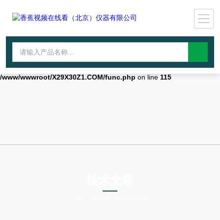
Warning
: mkdir(): No space left on device in
/www/wwwroot/X29X30Z1.COM/func.php
on line
127
Warning
:
file_put_contents(./cachefile_yuan/qhdybl.com/cache/69/58c11/fae35.h
failed to open stream: No such file or directory in
/www/wwwroot/X29X30Z1.COM/func.php
on line
115
技术文章
TECHNICAL ARTICLES