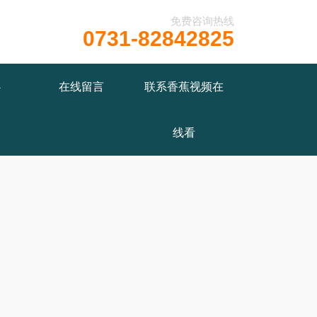
免费咨询热线
0731-82842825
/wwwroot/X29X30Z1.COM/func.php
on line
115
心
在线留言
联系香蕉视频在
线看