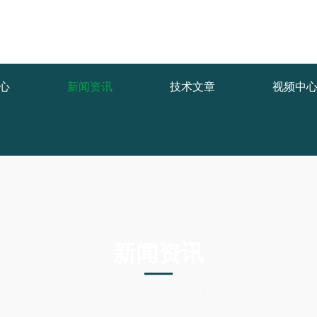
1.COM/func.php
on line
127
/29599.html): failed to open stream: No such file or directory in
/www
心
新闻资讯
技术文章
视频中
新闻资讯
NEWS INFORMATION