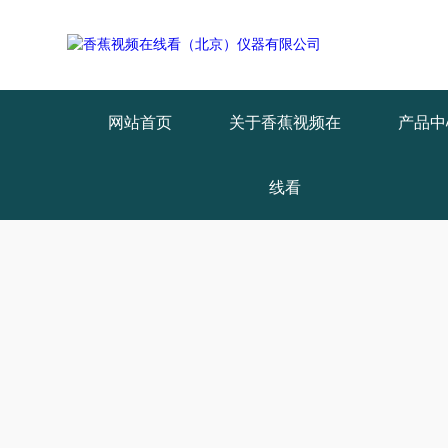
Warning
: mkdir(): No space left on device in
/www/wwwroot/X29X30Z
Warning
: file_put_contents(./cachefile_yuan/qhdybl.com/cache/94/fde12
网站首页
关于香蕉视频在
产品中
线看