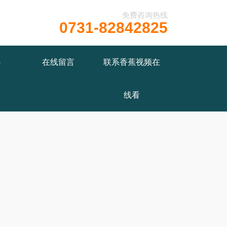
免费咨询热线
0731-82842825
/wwwroot/X29X30Z1.COM/func.php
on line
115
心
在线留言
联系香蕉视频在
线看