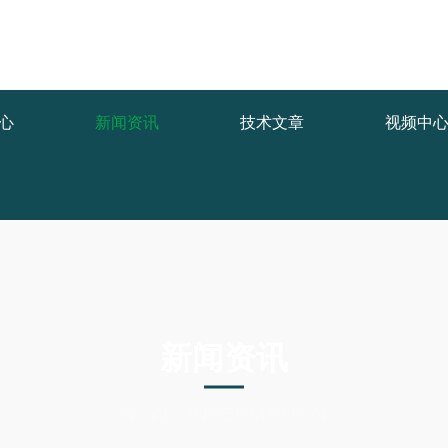
1.COM/func.php
on line
127
0/84068.html): failed to open stream: No such file or directory in
/www
心
新闻资讯
技术文章
视频中
新闻资讯
NEWS INFORMATION