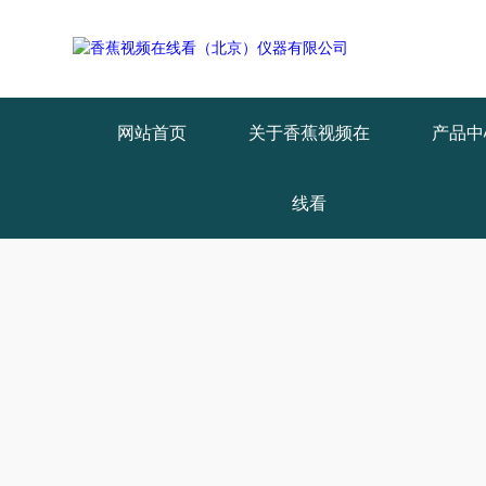
Warning
: mkdir(): No space left on device in
/www/wwwroot/X29X30Z
Warning
: file_put_contents(./cachefile_yuan/qhdybl.com/cache/99/2668
网站首页
关于香蕉视频在
产品中
线看