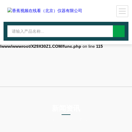
Warning
: mkdir(): No space left on device in
/www/wwwroot/X29X30Z1.COM/func.php
on line
127
Warning
:
file_put_contents(./cachefile_yuan/qhdybl.com/cache/c9/d75f1/333ad.h
failed to open stream: No such file or directory in
/www/wwwroot/X29X30Z1.COM/func.php
on line
115
新闻资讯
NEWS INFORMATION