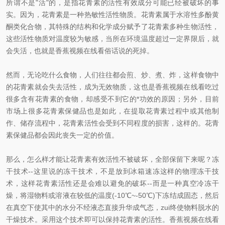
所谓不是"活"的，是指花青素的活性有效成分可能已经被破坏的事
实。因为，花青素是一种热敏性活性物质。花青素属于水溶性多酚黄
酮类化合物，其特殊的结构和化学成分赋予了花青素多种生物活性，
这些活性物质对温度较为敏感，当所在环境温度超过一定界限后，就
会失活，也就是香蕉视频在线看俗话说的死掉。
然而，无论吃什么食物，人们往往都会煎、炒、煮、炸，这样食物中
的花青素就会失去活性，成为无效物质，这也是香蕉视频在线看吃过
很多含有花青素的食物，却感受不到它的*功效的原因；另外，目前
市场上很多花青素保健品也是如此，在提取花青素过程中或其他制
作、储存流程中，花青素活性会受到不同程度的损害，这样的。花青
素保健品都会因此丧失一定的价值。
那么，怎么样才能让花青素有效活性不被破坏，全部保留下来呢？冻
干技术--这里说的冻干技术，不是放到冰箱速冻这样的物理冻干技
术，这样花青素活性还是会难以避免的破坏--而是一种真空冷冻干
燥，将湿物料或溶液在较低的温度(-10℃~-50℃)下冻结成固态，然后
在真空下使其中的水分不经液态直接升华成气态，zui终使物料脱水的
干燥技术。采用这个技术即可以保持花青素的活性。香蕉视频在线看