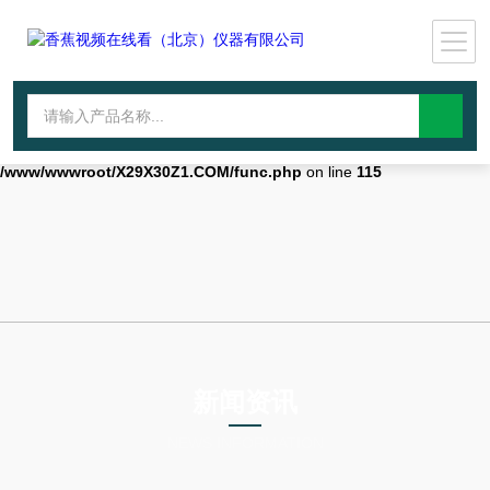
Warning
: mkdir(): No space left on device in
/www/wwwroot/X29X30Z1.COM/func.php
on line
127
Warning
:
file_put_contents(./cachefile_yuan/qhdybl.com/cache/4d/cd034/c6cdc.h
failed to open stream: No such file or directory in
/www/wwwroot/X29X30Z1.COM/func.php
on line
115
新闻资讯
NEWS INFORMATION