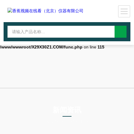
Warning
: mkdir(): No space left on device in
/www/wwwroot/X29X30Z1.COM/func.php
on line
127
Warning
:
file_put_contents(./cachefile_yuan/qhdybl.com/cache/3b/f1e66/86482.h
failed to open stream: No such file or directory in
/www/wwwroot/X29X30Z1.COM/func.php
on line
115
新闻资讯
NEWS INFORMATION