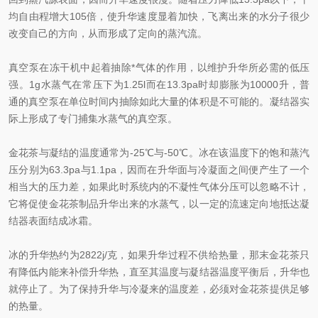
均自由程增大105倍，使升华速度显着加快，飞离出来的水分子很少
改变自己的方向，从而形成了定向的蒸汽流。
真空泵在冻干机中起着抽除*气体的作用，以维护升华所必需的低压
强。1g水蒸气在常压下为1.25l而在13.3pa时却膨胀为10000升，普
通的真空泵在单位时间内抽除如此大量的体积是不可能的。凝结器实
际上形成了专门捕集水蒸气的真空泵。
金花茶与凝结的温度通常为-25℃与-50℃。冰在该温度下的饱和蒸汽
压分别为63.3pa与1.1pa，因而在升华面与冷凝面之间便产生了一个
相当大的压力差，如果此时系统内的不凝性气体分压可以忽略不计，
它将促使金花茶制品升华出来的水蒸气，以一定的流速定向地抵达凝
结器表面结成冰霜。
冰的升华热约为2822j/克，如果升华过程不供给热量，那末金花茶只
有降低内能来补偿升华热，直至其温度与凝结器温度平衡后，升华也
就停止了。为了保持升华与冷凝来的温度差，必须对金花茶提供足够
的热量。