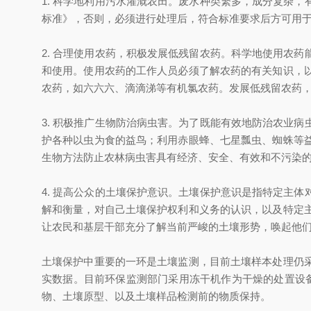
1. 科学地利用污水灌溉农田。废水种类繁多，成分复杂
标准》，否则，必须进行处理后，符合标准要求后方可用
2. 合理使用农药，积极发展低残留农药。科学地使用农
和使用。使用农药的工作人员必须了解农药的有关知识，
农药，如六六六、滴滴涕等有机氯农药。发展低残留农药
3. 积极推广生物防治病虫害。为了既能有效地防治农业
护各种以虫为食的益鸟；利用赤眼蜂、七星瓢虫、蜘蛛等
生物方法防止农林病虫害具有经济、安全、有效和不污染
4. 提高公众的土壤保护意识。土壤保护意识是指特定主
解和衡量，对自己土壤保护权利和义务的认识，以及特定
让农民和基层干部充分了解当前严峻的土壤形势，唤起他
土壤保护中重要的一环是土壤监测，目前土壤样本处理仍
实数据。目前环保监测部门采用冻干机作为干燥的处置设备，
物、土壤原型、以及土壤样品检测前的物质保持。