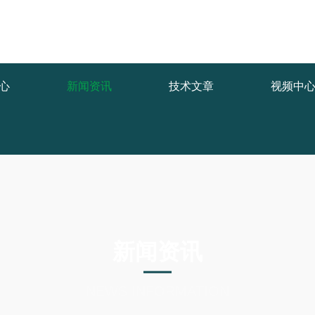
1.COM/func.php
on line
127
/a60f0.html): failed to open stream: No such file or directory in
/www/
心
新闻资讯
技术文章
视频中
新闻资讯
NEWS INFORMATION