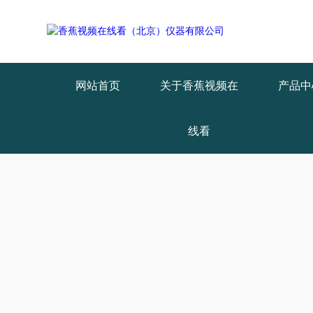
Warning
: mkdir(): No space left on device in
/www/wwwroot/X29X30Z
Warning
: file_put_contents(./cachefile_yuan/qhdybl.com/cache/6e/d26fc
网站首页
关于香蕉视频在
产品中
线看