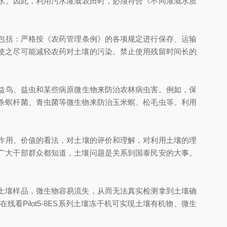
废水。因此，利用污水灌溉农田时，必须符合《不同灌溉水质
药包括：严格按《农药管理条例》的各项规定进行保存、运输
使之尽可能减轻农药对土壤的污染。禁止使用残留时间长的
用益鸟、益虫和某些病原微生物来防治农林病虫害。例如，保
杀螟杆菌、青虫菌等微生物来防治玉米螟、松毛虫等。利用
、作用、价值的看法，对土壤的评价和理解，对利用土壤的理
广大干部群众都知道，土壤问题是关系到国泰民安的大事。
土壤样品，微生物容易流失，从而无法真实检测拿到土壤确
Pilot5-8ES系列土壤冻干机可实现土壤有机物、微生