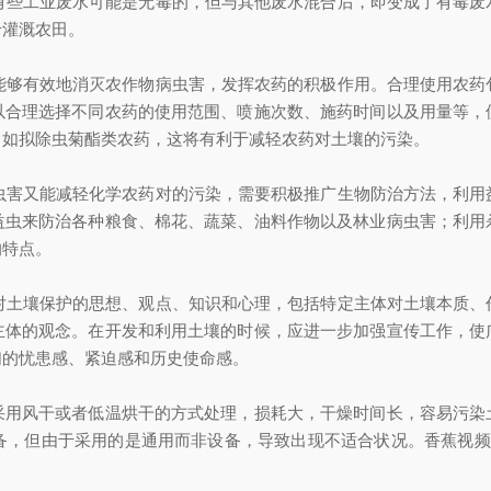
，有些工业废水可能是无毒的，但与其他废水混合后，即变成了有毒
于灌溉农田。
药能够有效地消灭农作物病虫害，发挥农药的积极作用。合理使用农
以合理选择不同农药的使用范围、喷施次数、施药时间以及用量等，
，如拟除虫菊酯类农药，这将有利于减轻农药对土壤的污染。
病虫害又能减轻化学农药对的污染，需要积极推广生物防治方法，利
益虫来防治各种粮食、棉花、蔬菜、油料作物以及林业病虫害；利用
的特点。
体对土壤保护的思想、观点、知识和心理，包括特定主体对土壤本质
主体的观念。在开发和利用土壤的时候，应进一步加强宣传工作，使
们的忧患感、紧迫感和历史使命感。
采用风干或者低温烘干的方式处理，损耗大，干燥时间长，容易污染
但由于采用的是通用而非设备，导致出现不适合状况。香蕉视频在线看