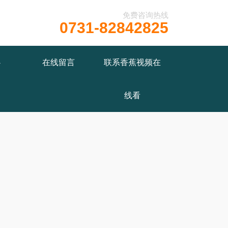
免费咨询热线
0731-82842825
wwwroot/X29X30Z1.COM/func.php
on line
115
心
在线留言
联系香蕉视频在
线看