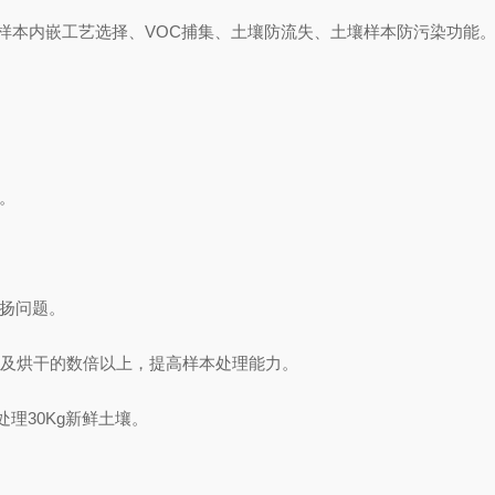
种土壤样本内嵌工艺选择、VOC捕集、土壤防流失、土壤样本防污染功能
。
飞扬问题。
干及烘干的数倍以上，提高样本处理能力。
可处理30Kg新鲜土壤。