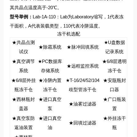
其共晶点温度高于-20℃。
型号举例：
Lab-1A-110：Lab为Laboratory缩写，1代表冻
干面积，A代表装载类型，110代表冷阱温度。
冻干机选配
★共晶点测
★U盘数据
★除霜系统
★脉冲回填系统
试仪
记录系统
★真空调节
★PC数据库
★6/8层透明
★远程监控系统
系统
存储系统
冻干仓
★6/8层外挂
★冷阱内置
★T-16/24/52/104
★安瓿瓶封
瓶冻干仓
冻干仓
歧型管冻干仓
口器
★西林瓶封
★进口真空
★广口瓶装
★油雾过滤器
盖器
泵
置
★真空泵防
★进口真空
★外挂冻干
★回填过滤器
返油装置
油
瓶