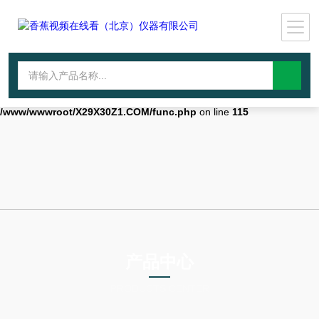
Warning
: mkdir(): No space left on device in
/www/wwwroot/X29X30Z1.COM/func.php
on line
127
Warning
:
file_put_contents(./cachefile_yuan/qhdybl.com/cache/ff/5c7ec/dfa37.ht
failed to open stream: No such file or directory in
/www/wwwroot/X29X30Z1.COM/func.php
on line
115
产品中心
PRODUCTS CENTER