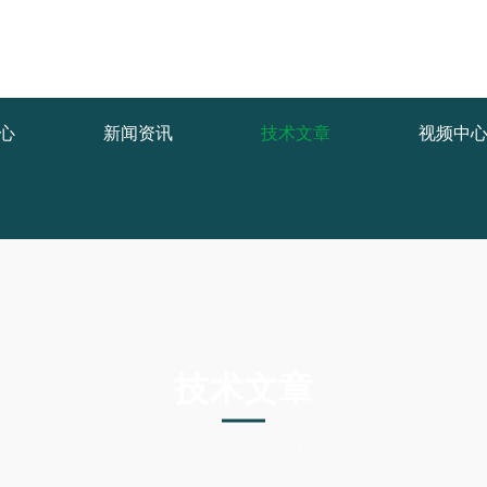
1.COM/func.php
on line
127
5/b9a43.html): failed to open stream: No such file or directory in
/www
心
新闻资讯
技术文章
视频中
技术文章
TECHNICAL ARTICLES