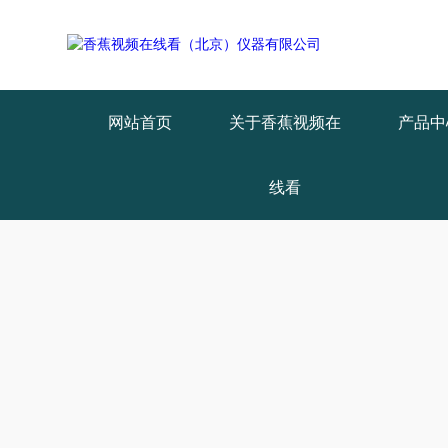
Warning
: mkdir(): No space left on device in
/www/wwwroot/X29X30Z
Warning
: file_put_contents(./cachefile_yuan/qhdybl.com/cache/0e/98b4
网站首页
关于香蕉视频在
产品中
线看