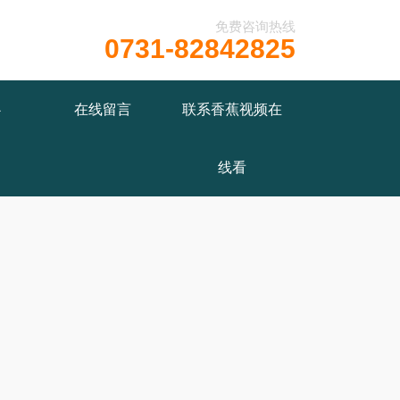
免费咨询热线
0731-82842825
/wwwroot/X29X30Z1.COM/func.php
on line
115
心
在线留言
联系香蕉视频在
线看