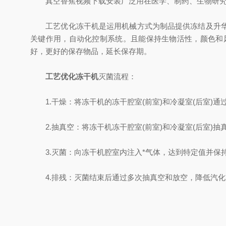
真空香蕉视频下载安装广泛用在医学、制药、生物研究、
工艺优化冻干机是运用机械方式为制品提供冻结及升华环
关键作用，自动化控制系统。且能保持生物活性，颜色和
好，更好的保存物品，延长保存期。
工艺优化冻干机
灭菌流程：
1.干燥：将冻干机的冻干腔室(前室)和冷凝室(后室)通
2.抽真空：将冻干机冻干腔室(前室)和冷凝室(后室)抽
3.灭菌：向冻干机腔室内注入*气体，达到特定值并保持
4.排残：灭菌结束后通过多次抽真空和放空，降低汽化