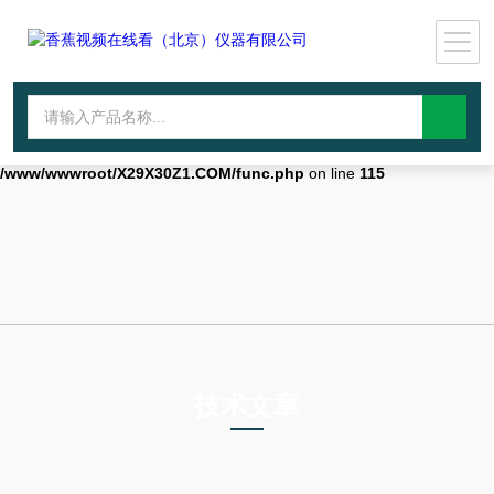
Warning
: mkdir(): No space left on device in
/www/wwwroot/X29X30Z1.COM/func.php
on line
127
Warning
:
file_put_contents(./cachefile_yuan/qhdybl.com/cache/a0/02354/6819c.
failed to open stream: No such file or directory in
/www/wwwroot/X29X30Z1.COM/func.php
on line
115
技术文章
TECHNICAL ARTICLES