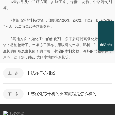
6营养品及中草药方面：如蜂王浆、蜂蜜、花粉、中草药制剂
等。
7超细微粉的制备方面：如制取Al2O3、ZrO2、TiO2、Ba2Cu3O
7～8、Ba2Ti9O20等超细微粉。
8其他方面：如化工中的催化剂，冻干后可提高催化效率5～20
倍；将植物叶子、土壤冻干保存，用以研究土壤、肥料、气候对植物
电话咨询
生长的影响及生长因子的作用；潮湿的木制文物、淹坏的书籍稿件等
用冻干法干燥，能zui大限度地保持原状等。
中试冻干机概述
上一条
工艺优化冻干机的灭菌流程是怎么样的
下一条
服务热线