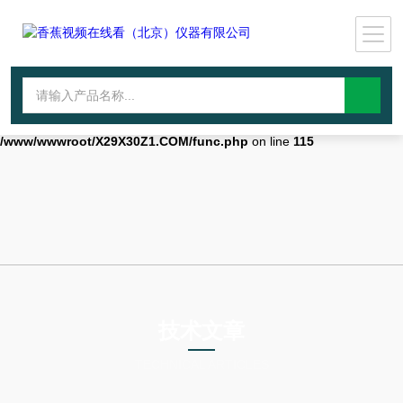
Warning
: mkdir(): No space left on device in
/www/wwwroot/X29X30Z1.COM/func.php
on line
127
Warning
:
file_put_contents(./cachefile_yuan/qhdybl.com/cache/94/7a4b1/0590c.
failed to open stream: No such file or directory in
/www/wwwroot/X29X30Z1.COM/func.php
on line
115
技术文章
TECHNICAL ARTICLES