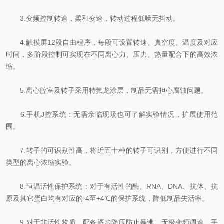
3.变频控制转速，柔和变速，转动过程低噪无抖动。
4.触摸屏12段自由程序，每段可设置转速、真空度、温度及对应
时间，多阶段控制可实现在不同离心力、压力、热量配合下的高效浓
缩。
5.离心腔室及转子采用特氟龙涂层，制品无需担心腐蚀问题。
6.手机J控系统：无需亲临现场也可了解实验情况，扩展使用范
围。
7.转子的可识别性高，将近五十种的转子可识别，方便进行不同
类型的离心浓缩实验。
8.恒温活性保护系统：对于有活性的酶、RNA、DNA、抗体、抗
原及其它蛋白均有对应的-4至+4℃的保护系统，降低制品失活率。
9.对于非活性物质，配备逐步降压防止暴沸、无极变频调速、手