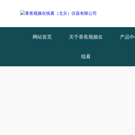
Warning
: mkdir(): No space left on device in
/www/wwwroot/X29X30Z
Warning
: file_put_contents(./cachefile_yuan/qhdybl.com/cache/c2/810cf
网站首页
关于香蕉视频在
产品中
线看