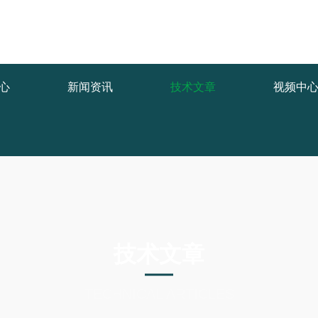
1.COM/func.php
on line
127
/f1538.html): failed to open stream: No such file or directory in
/www/
心
新闻资讯
技术文章
视频中
技术文章
TECHNICAL ARTICLES