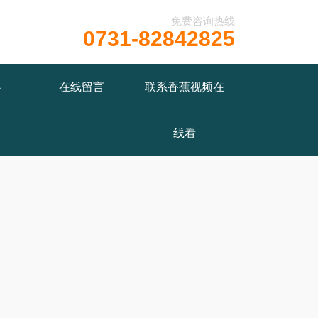
免费咨询热线
0731-82842825
wwwroot/X29X30Z1.COM/func.php
on line
115
心
在线留言
联系香蕉视频在
线看