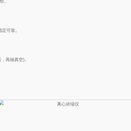
给。
稳定可靠。
，再抽真空)。