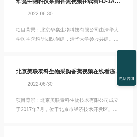
华龛生物科技采购香蕉视频在线看FD-1A-50+实验室冻干机
中，因为冻干机设备的需求，与北京香蕉视频在
2022-06-30
线看取得了联系。最终，在香蕉视频在线看销售
团队的建议下，波生生物选择了功能和性能上都
项目背景：北京华龛生物科技有限公司由清华大
比较适合IVD研发的Pilot5-8M冻干机，为其在生
学医学院科研团队创建，清华大学参股共建。公
物冻干应用摸索提供设备保障。设备名称：
司专注于干细胞培养扩增工艺，致力于开发干细
Pilot5-8M冻干机应用领域：医疗应用冻干机应用
胞3D微组织治疗新药，推动干细胞应用领域与新
现...
药研发领域的发展。在北京华龛生物科技进行生
北京美联泰科生物采购香蕉视频在线看冻干机Pilot10-15T
物细胞科研工作的过程中，因为冻干机设备的需
电话咨询
2022-06-30
求，与北京香蕉视频在线看取得了联系，并在香
蕉视频在线看的建议下，购买了多台适合实验室
项目背景：北京美联泰科生物技术有限公司成立
使用的FD-1A-50+冻干机。作为香蕉视频在线看
于2017年7月，位于北京市经济技术开发区。公
FD-1-50系列的升级款，FD-1-50+系列冻干机在
司在美国加州和中国北京设立双研发中心，是一
功能和性能上都有较大提升，相信可以为北京华
家致力于体外诊断领域的现代化生物科技公司，
龛生物科技在冻干技...
其产品涵盖病理诊断和免疫诊断。由于在IVD领