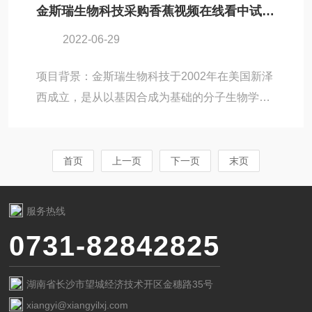
金斯瑞生物科技采购香蕉视频在线看中试冻干机Pilot10-15Es
域的研发工作，北京美联泰科生物需要采购冻干
2022-06-29
机设备，并与北京香蕉视频在线看取得联系。在
香蕉视频在线看方面的协助下，美联泰科生物最
项目背景：金斯瑞生物科技于2002年在美国新泽
终选择了香蕉视频在线看旗下的Pilot10-15T冻干
西成立，是从以基因合成为基础的分子生物学业
机。作为香蕉视频在线看旗下全功能型冻干机设
务拓展到免疫治疗、生物药CDMO和生物合成制
备的代表，相信Pilot10-15T冻干机也能让美联泰
品公司。作为以合成生物学为基础的CRO公司，
科生物在医疗冻干应用...
金斯瑞最初致力于基因克隆技术的效率提高、成
首页
上一页
下一页
末页
本降低和质量稳定，以“让研发更容易"为使命，
现在已经扩大到“通过生物技术让人和自然更健
服务热线
康"。在金斯瑞生物科技进行生物药物研发的过程
0731-82842825
中，因为冻干机设备的需求，联系到北京香蕉视
频在线看。出于对金斯瑞生物科技具体冻干应用
湖南省长沙市望城经济技术开区金穗路35号
需求的分析，香蕉视频在线看向金斯瑞生物推荐
xiangyi@xiangyilxj.com
了旗下的Pilot10...