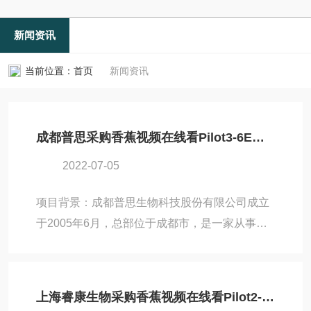
新闻资讯
当前位置：
首页
新闻资讯
成都普思采购香蕉视频在线看Pilot3-6E中试冻干机
2022-07-05
项目背景：成都普思生物科技股份有限公司成立
于2005年6月，总部位于成都市，是一家从事天
然药物分离纯化并提供药物药学研究服务的技术
企业。普思生物提供超过1800种天然产物单体物
质，满足用户在天然药物、生物农药、保健食
上海睿康生物采购香蕉视频在线看Pilot2-4H中试冻干机
品、营养添加剂等多领域的需求。成都普思生物