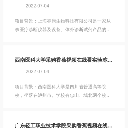
2022-07-04
科技进行生物医药产品研发的过程中，因为冻干
机设备的需求，与北京香蕉视频在线看取得了联
项目背景：上海睿康生物科技有限公司是一家从
系。因为，普思生物在多个领域都有冻干应用的
事医疗诊断仪器及设备、体外诊断试剂产品的研
需求，因此，普思生物选择了香蕉视频在线看旗
发、生产和销售以及相关服务的科技企业。公司
下适用性较好的Pilot3-6E冻干机。相信，该款冻
与海外研究单位合作,成功拥有了POCT产品开发
干机设备，也能给普...
平台，该平台上可生产富有竞争力的快检产品，
西南医科大学采购香蕉视频在线看实验冻干机Lab-1C-80
不但可用于医疗机构快速诊断，还可用于家庭自
2022-07-04
我监测领域。上海睿康生物科技进行体外诊断试
剂产品的研发过程中，因为冻干机设备的需求，
项目背景：西南医科大学是四川省普通高等院
与北京香蕉视频在线看取得了联系，并根据自身
校，坐落在泸州市。学校有忠山、城北两个校
需要，购买了香蕉视频在线看旗下的Pilot2-4H冻
区，占地2011亩。在西南医科大学师生的生物医
干机。作为一款功能较为丰富的冻干机设备，相
学科研活动过程中，因为冻干机设备的需求，与
信Pilot2-4H...
北京香蕉视频在线看取得了联系。经过考察，西
广东轻工职业技术学院采购香蕉视频在线看中试冻干机Pilot10-15ES