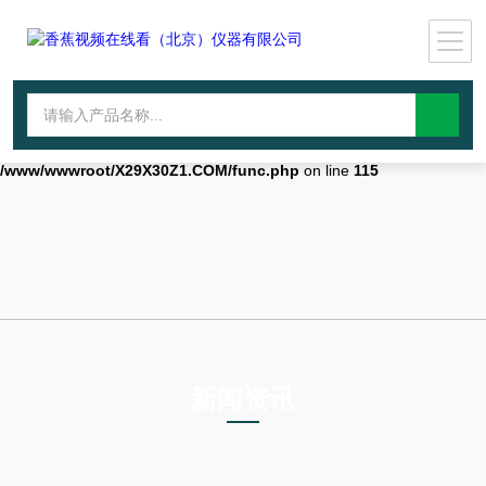
Warning
: mkdir(): No space left on device in
/www/wwwroot/X29X30Z1.COM/func.php
on line
127
Warning
:
file_put_contents(./cachefile_yuan/qhdybl.com/cache/51/b99ff/b41d6.h
failed to open stream: No such file or directory in
/www/wwwroot/X29X30Z1.COM/func.php
on line
115
新闻资讯
NEWS INFORMATION