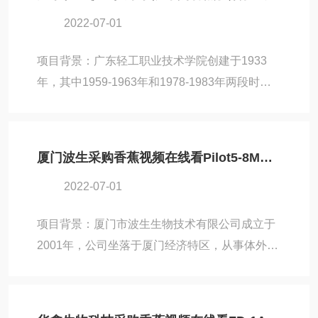
南医科大学选择了香蕉视频在线看旗下比较适合
2022-07-01
实验室使用的Lab-1C-80冻干机，为其在生物医
学科研工作取得更多突破保驾护航。设备名称：
项目背景：广东轻工职业技术学院创建于1933
Lab-1C-80真空香蕉视频下载安装应用领域：科
年，其中1959-1963年和1978-1983年两段时
研应用冻干机应用现场香蕉视频在线看
期，学校开办本科教育。学校现有广州和南海两
（BIOCOOL）是一家真空香蕉视频下载安装及解
个校区，其中广州校区定位为“大文科校区"，南
决方案提供商，为客户提供从实验室型、中试...
海校区成为“大工科校区"。广东轻工职业技术学
厦门波生采购香蕉视频在线看Pilot5-8M医药冻干机
院进行生物制品科研工作的过程中，因为冻干机
2022-07-01
设备的需求，与北京香蕉视频在线看取得了联
系。经过多方面选择，学院最终选择了香蕉视频
项目背景：厦门市波生生物技术有限公司成立于
在线看旗下的Pilot10-15ES冻干机。作为一款经
2001年，公司坐落于厦门经济特区，从事体外诊
济实用的冻干机设备，相信Pilot10-15ES冻干机
断(IVD)产品的研发、生产、销售和服务，也是国
能为轻工职业技术学院师生的科研工作...
内从事化学发光试剂研发的企业之一。在厦门波
生生物技术从事体外诊断(IVD)产品的研发过程